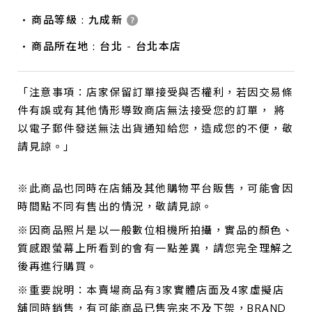
商品等級 : 九成新
商品所在地 : 台北 - 台北本店
「注意事項：店家保留訂單接受與否權利，若因交易條
件有誤或有其他情形導致商店無法接受您的訂單， 將
以電子郵件發送無法出貨通知給您，造成您的不便，敬
請見諒。」
※此商品也同時在店鋪及其他購物平台販售，可能會因
時間點不同有售出的情況，敬請見諒。
※因商品照片是以一般數位相機所拍攝，實品的顏色、
質感跟螢幕上所看到的會有一點差異，請您完全理解之
後再進行購買。
※重要說明：本賣場商品有3家實體店面及4家虛擬店
舖同時銷售，有可能商品已售完來不及下架，BRAND