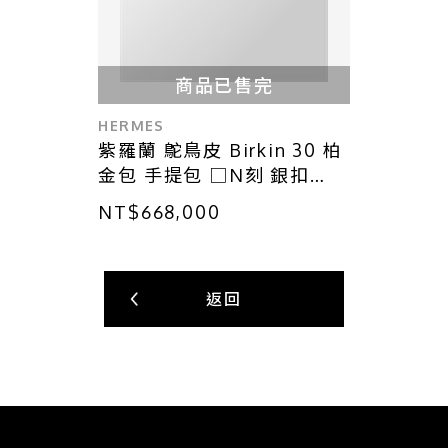
商品已售完
HERMES
紫羅蘭 鴕鳥皮 Birkin 30 柏
金包 手提包 □N刻 銀扣
【HERMES 愛馬仕】
NT$668,000
返回