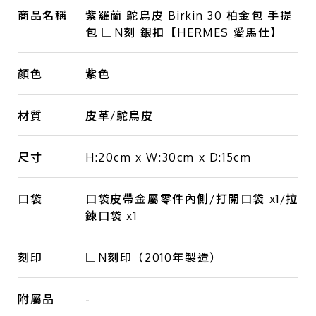
商品名稱
紫羅蘭 鴕鳥皮 Birkin 30 柏金包 手提
包 □N刻 銀扣【HERMES 愛馬仕】
顏色
紫色
材質
皮革/鴕鳥皮
尺寸
H:20cm x W:30cm x D:15cm
口袋
口袋皮帶金屬零件內側/打開口袋 x1/拉
鍊口袋 x1
刻印
□N刻印（2010年製造）
附屬品
-