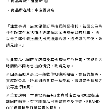
商品等級 : 近全新
商品所在地 : 中友百貨店
「注意事項：店家保留訂單接受與否權利，若因交易條
件有誤或有其他情形導致商店無法接受您的訂單， 將
以電子郵件發送無法出貨通知給您，造成您的不便，敬
請見諒。」
※此商品也同時在店鋪及其他購物平台販售，可能會因
時間點不同有售出的情況，敬請見諒。
※因商品照片是以一般數位相機所拍攝，實品的顏色、
質感跟螢幕上所看到的會有一點差異，請您完全理解之
後再進行購買。
※重要說明：本賣場商品有3家實體店面及4家虛擬店
舖同時銷售，有可能商品已售完來不及下架，BRAND
OFF保留接受訂單與否的權利。