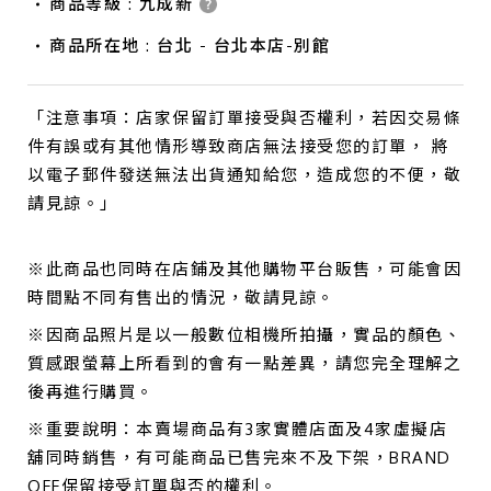
商品等級 : 九成新
商品所在地 : 台北 - 台北本店-別館
「注意事項：店家保留訂單接受與否權利，若因交易條
件有誤或有其他情形導致商店無法接受您的訂單， 將
以電子郵件發送無法出貨通知給您，造成您的不便，敬
請見諒。」
※此商品也同時在店鋪及其他購物平台販售，可能會因
時間點不同有售出的情況，敬請見諒。
※因商品照片是以一般數位相機所拍攝，實品的顏色、
質感跟螢幕上所看到的會有一點差異，請您完全理解之
後再進行購買。
※重要說明：本賣場商品有3家實體店面及4家虛擬店
舖同時銷售，有可能商品已售完來不及下架，BRAND
OFF保留接受訂單與否的權利。