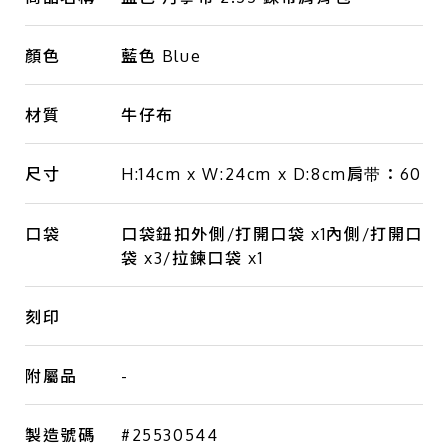
顏色
藍色 Blue
材質
牛仔布
尺寸
H:14cm x W:24cm x D:8cm肩带：60
口袋
口袋鈕扣外側/打開口袋 x1內側/打開口
袋 x3/拉鍊口袋 x1
刻印
附屬品
-
製造號碼
#25530544