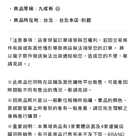
商品等級 : 九成新
商品所在地 : 台北 - 台北本店-別館
「注意事項：店家保留訂單接受與否權利，若因交易條
件有誤或有其他情形導致商店無法接受您的訂單， 將
以電子郵件發送無法出貨通知給您，造成您的不便，敬
請見諒。」
※此商品也同時在店鋪及其他購物平台販售，可能會因
時間點不同有售出的情況，敬請見諒。
※因商品照片是以一般數位相機所拍攝，實品的顏色、
質感跟螢幕上所看到的會有一點差異，請您完全理解之
後再進行購買。
※重要說明：本賣場商品有3家實體店面及4家虛擬店
舖同時銷售，有可能商品已售完來不及下架，BRAND