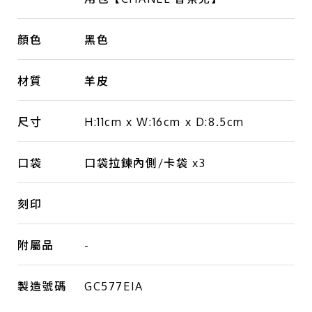
顏色
黑色
材質
羊皮
尺寸
H:11cm x W:16cm x D:8.5cm
口袋
口袋拉鍊內側/卡袋 x3
刻印
附屬品
-
製造號碼
GC577EIA