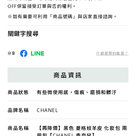
OFF保留接受訂單與否的權利。
※如有需要可利用「商品號碼」與店家直接諮詢。
關鍵字搜尋
分享
什麼是預約鑑賞？
商品資訊
商品狀態
有些微使用感，傷痕、磨損和髒汙
品牌名稱
CHANEL
商品名稱
【再降價】黑色 菱格紋羊皮 化妝包 兩
用包【CHANEL 香奈兒】