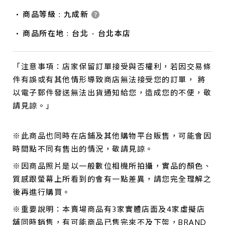
商品等級 : 九成新
商品所在地 : 台北 - 台北本店
「注意事項：店家保留訂單接受與否權利，若因交易條
件有誤或有其他情形導致商店無法接受您的訂單， 將
以電子郵件發送無法出貨通知給您，造成您的不便，敬
請見諒。」
※此商品也同時在店鋪及其他購物平台販售，可能會因
時間點不同有售出的情況，敬請見諒。
※因商品照片是以一般數位相機所拍攝，實品的顏色、
質感跟螢幕上所看到的會有一點差異，請您完全理解之
後再進行購買。
※重要說明：本賣場商品有3家實體店面及4家虛擬店
舖同時銷售，有可能商品已售完來不及下架，BRAND