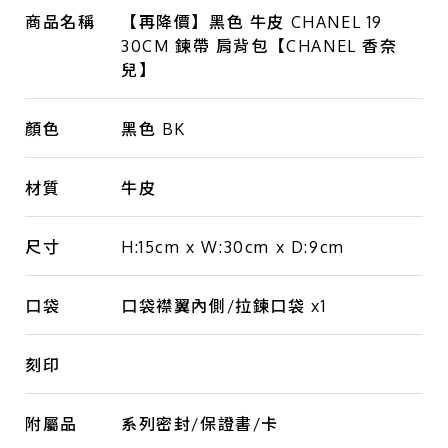
商品名稱
【再降價】黑色 牛皮 CHANEL 19
30CM 鍊帶 肩背包【CHANEL 香奈
兒】
顏色
黑色 BK
材質
牛皮
尺寸
H:15cm x W:30cm x D:9cm
口袋
口袋襟翼內側/拉鍊口袋 x1
刻印
附屬品
系列密封/保證書/卡