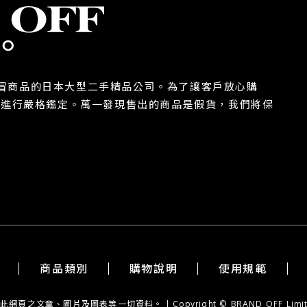
除假冒商品的日本大型二手精品公司。為了讓客戶放心購
都進行嚴格鑑定。萬一發現售出的商品是假貨，我們將保
商品類別
購物說明
使用規範
章、圖片及圖表等一切資料。 | Copyright © BRAND OFF Limited. Al