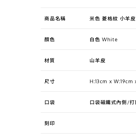
商品名稱
米色 菱格紋 小羊皮 
顏色
白色 White
材質
山羊皮
尺寸
H:13cm x W:19cm 
口袋
口袋磁鐵式內側/打開口
刻印