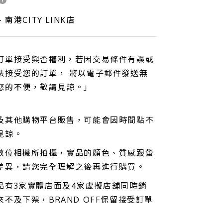
 南港CITY LINK店
訂單接受與否權利，若因交易條件有誤或
法接受您的訂單， 將以電子郵件發送無
您的不便，敬請見諒。」
及其他購物平台販售，可能會因時間點不
見諒。
數位相機所拍攝，實品的顏色、質感跟螢
差異，請您完全理解之後再進行購買。
品有3家實體店面及4家虛擬店舖同時銷
不及下架，BRAND OFF保留接受訂單