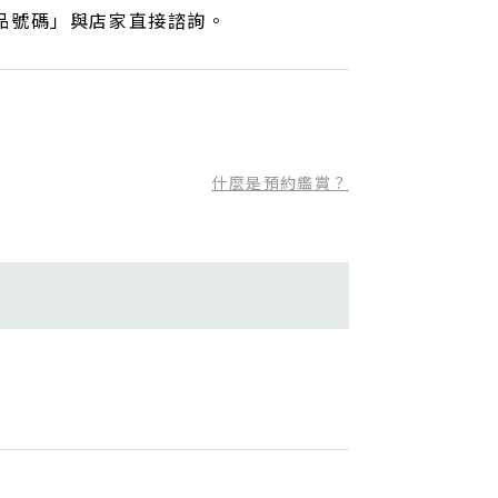
品號碼」與店家直接諮詢。
什麼是預約鑑賞？