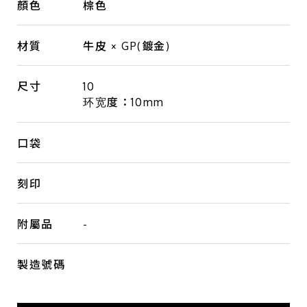
顏色
棕色
材質
牛皮 × GP(鍍金)
尺寸
10
环宽度：10mm
口袋
刻印
附屬品
-
製造號碼