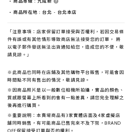
商品等級 : 九成新
商品所在地 : 台北 - 台北本店
「注意事項：店家保留訂單接受與否權利，若因交易條
件有誤或有其他情形導致商店無法接受您的訂單， 將
以電子郵件發送無法出貨通知給您，造成您的不便，敬
請見諒。」
※此商品也同時在店鋪及其他購物平台販售，可能會因
時間點不同有售出的情況，敬請見諒。
※因商品照片是以一般數位相機所拍攝，實品的顏色、
質感跟螢幕上所看到的會有一點差異，請您完全理解之
後再進行購買。
※重要說明：本賣場商品有3家實體店面及4家虛擬店
舖同時銷售，有可能商品已售完來不及下架，BRAND
OFF保留接受訂單與否的權利。