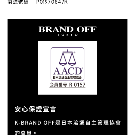
製造號碼
P01970847R