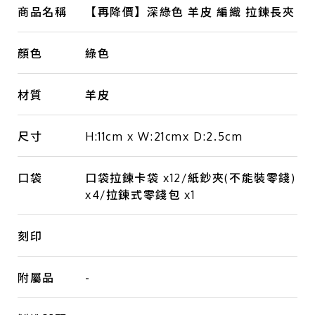
商品名稱
【再降價】深綠色 羊皮 編織 拉鍊長夾
顏色
綠色
材質
羊皮
尺寸
H:11cm x W:21cmx D:2.5cm
口袋
口袋拉鍊卡袋 x12/紙鈔夾(不能裝零錢)
x4/拉鍊式零錢包 x1
刻印
附屬品
-