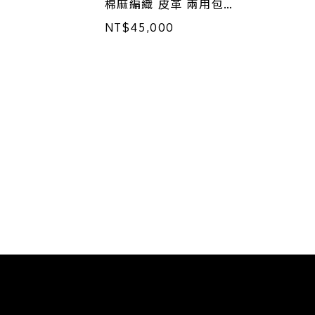
棉麻編織 皮革 兩用包
【CHANEL 香奈兒】
NT$45,000