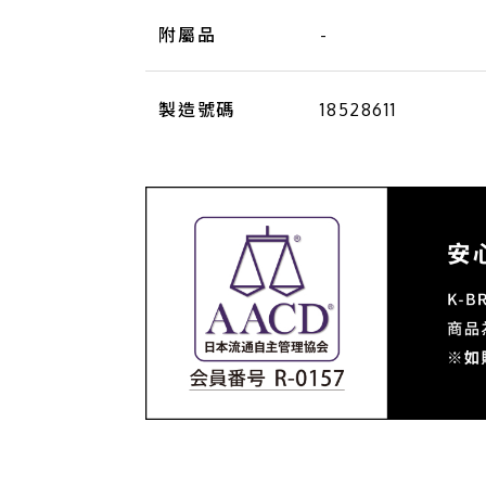
附屬品
-
製造號碼
18528611