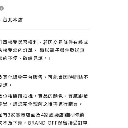
 - 台北本店
訂單接受與否權利，若因交易條件有誤或
法接受您的訂單， 將以電子郵件發送無
您的不便，敬請見諒。」
及其他購物平台販售，可能會因時間點不
見諒。
數位相機所拍攝，實品的顏色、質感跟螢
差異，請您完全理解之後再進行購買。
品有3家實體店面及4家虛擬店舖同時銷
不及下架，BRAND OFF保留接受訂單