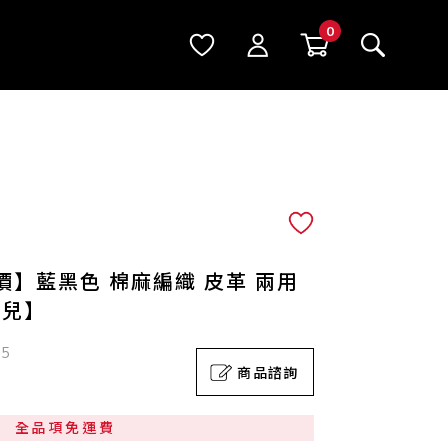
】藍黑色 棉麻編織 皮革 兩用
奈兒】
65
商品諮詢
全品項免運費