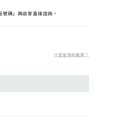
品號碼」與店家直接諮詢。
什麼是預約鑑賞？