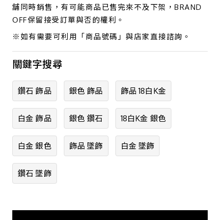
舖同時銷售，有可能商品已售完來不及下架，BRAND
OFF保留接受訂單與否的權利。
※如有需要可利用「商品號碼」與店家直接諮詢。
關鍵字搜尋
鑽石 飾品
銀色 飾品
飾品 18白K金
白金 飾品
銀色 鑽石
18白K金 銀色
白金 銀色
飾品 墜飾
白金 墜飾
鑽石 墜飾