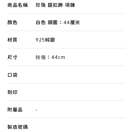
商品名稱
珍珠 銀扣飾 項鍊
顏色
白色 頸圍：44厘米
材質
925純銀
尺寸
转颈：44cm
口袋
刻印
附屬品
-
製造號碼