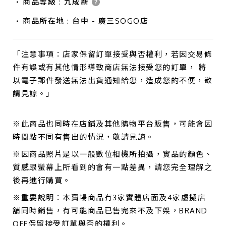
商品等級 : 九成新
商品所在地 : 台中 - 廣三SOGO店
「注意事項：店家保留訂單接受與否權利，若因交易條
件有誤或有其他情形導致商店無法接受您的訂單， 將
以電子郵件發送無法出貨通知給您，造成您的不便，敬
請見諒。」
※此商品也同時在店鋪及其他購物平台販售，可能會因
時間點不同有售出的情況，敬請見諒。
※因商品照片是以一般數位相機所拍攝，實品的顏色、
質感跟螢幕上所看到的會有一點差異，請您完全理解之
後再進行購買。
※重要說明：本賣場商品有3家實體店面及4家虛擬店
舖同時銷售，有可能商品已售完來不及下架，BRAND
OFF保留接受訂單與否的權利。