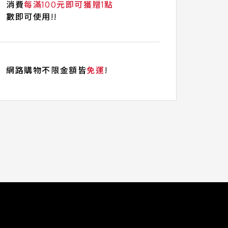
消費
每滿100元即可獲贈1點
數即可使用!!
網路購物不限金額皆
免運
!
聯絡
我們
關於
收購