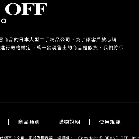
除假冒商品的日本大型二手精品公司。為了讓客戶放心購
都進行嚴格鑑定。萬一發現售出的商品是假貨，我們將保
商品類別
購物說明
使用規範
章、圖片及圖表等一切資料。 | Copyright © BRAND OFF Limited. Al