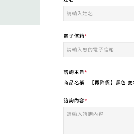
電子信箱
諮詢主旨
商品名稱 : 【再降價】黑色 菱格紋
諮詢內容